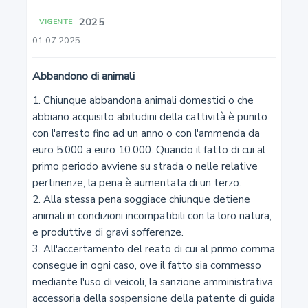
2025
VIGENTE
3
01.07.2025
Obbligatorietà della legge penale
Abbandono di animali
3-bis
1. Chiunque abbandona animali domestici o che 
abbiano acquisito abitudini della cattività è punito 
Principio della riserva di codice
con l'arresto fino ad un anno o con l'ammenda da 
euro 5.000 a euro 10.000. Quando il fatto di cui al 
4
primo periodo avviene su strada o nelle relative 
pertinenze, la pena è aumentata di un terzo.

Cittadino italiano. Territorio dello Stato
2. Alla stessa pena soggiace chiunque detiene 
animali in condizioni incompatibili con la loro natura, 
5
e produttive di gravi sofferenze.

3. All'accertamento del reato di cui al primo comma 
Ignoranza della legge penale
consegue in ogni caso, ove il fatto sia commesso 
mediante l'uso di veicoli, la sanzione amministrativa 
6
accessoria della sospensione della patente di guida 