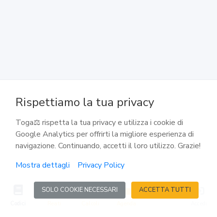
124
Termine per proporre la querela. Rinuncia
125
Querela del minore o inabilitato nel caso di rinuncia del
rappresentante
Rispettiamo la tua privacy
126
Toga⚖️ rispetta la tua privacy e utilizza i cookie di
Estinzione del diritto di querela
Google Analytics per offrirti la migliore esperienza di
navigazione. Continuando, accetti il loro utilizzo. Grazie!
127
Mostra dettagli
Privacy Policy
Richiesta di procedimento per delitti contro il
Presidente della Repubblica
SOLO COOKIE NECESSARI
ACCETTA TUTTI
Codici
Reati
Calcoli
Agenda
Accedi
128