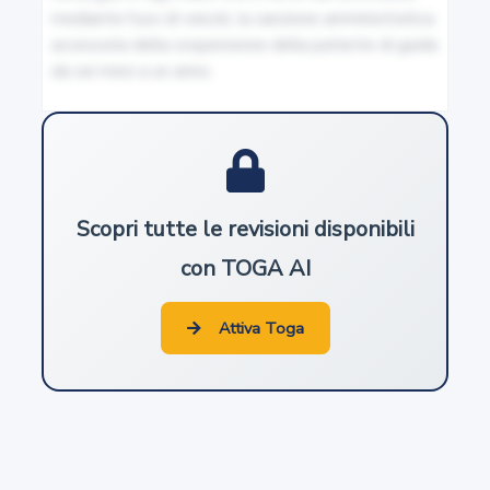
11
mediante l'uso di veicoli, la sanzione amministrativa 
Rinnovamento del giudizio
accessoria della sospensione della patente di guida 
da sei mesi a un anno.
12
Riconoscimento delle sentenze penali straniere
13
Scopri tutte le revisioni disponibili
Estradizione
con TOGA AI
14
Attiva Toga
Computo e decorrenza dei termini
15
Materia regolata da più leggi penali o da più disposizioni
della medesima legge penale