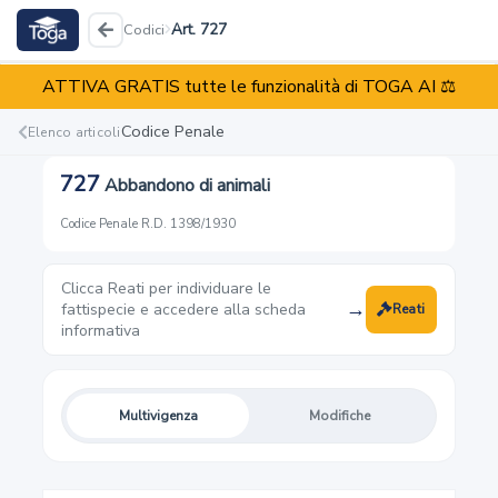
Art. 727
Codici
ATTIVA GRATIS tutte le funzionalità di TOGA AI ⚖️
Codice Penale
R.D. 1398/1930
Codice Penale
Elenco articoli
727
Abbandono di animali
Reati
Illeciti
Enti
Codice Penale
·
R.D. 1398/1930
Clicca Reati per individuare le
fattispecie e accedere alla scheda
Reati
informativa
1
Reati e pene: disposizione espressa di legge
Multivigenza
Modifiche
2
Successione di leggi penali