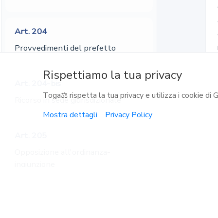
Art.
204
Provvedimenti del prefetto
Rispettiamo la tua privacy
Art.
204-bis
Toga⚖️ rispetta la tua privacy e utilizza i cookie di G
Ricorso in sede giurisdizionale
Mostra dettagli
Privacy Policy
Art.
205
Opposizione all'ordinanza-
ingiunzione
Codice Penale
Art.
206
Riscossione dei proventi delle
Codice Procedura Penale