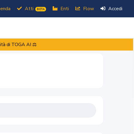
enda
Atti
Enti
Flow
Accedi
BETA
ità di TOGA AI ⚖️