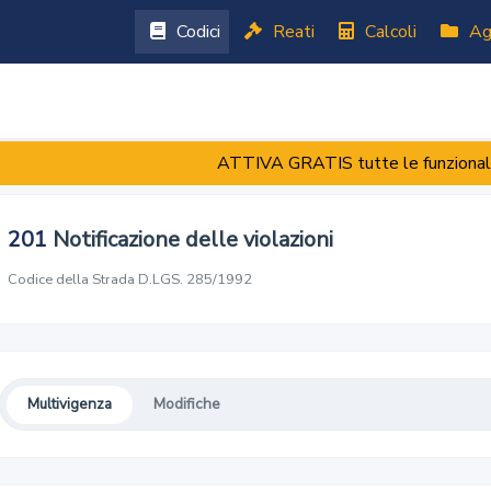
Codici
Reati
Calcoli
Ag
ATTIVA GRATIS tutte le funzional
201
Notificazione delle violazioni
Codice della Strada
·
D.LGS. 285/1992
Multivigenza
Modifiche