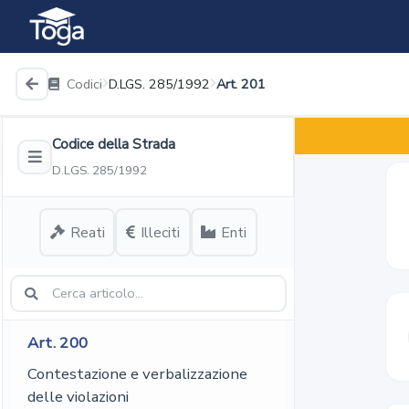
prevedono sanzioni amministrative
pecuniarie
Codici
D.LGS. 285/1992
Art. 201
Art.
198-bis
Disposizioni in materia di illeciti
Codice della Strada
reiterati e relative sanzioni
D.LGS. 285/1992
Art.
199
Reati
Illeciti
Enti
Non trasmissibilità
dell'obbligazione
Art.
200
Contestazione e verbalizzazione
delle violazioni