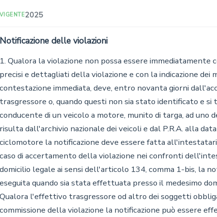
2025
VIGENTE
Notificazione delle violazioni
iolazione non possa essere immediatamente contestata, il verbale, con gli estremi precisi e dettagliati della violazione e con la indicazione dei motivi che hanno reso impossibile la contestazione immediata, deve, entro novanta giorni dall'accertamento, essere notificato all'effettivo trasgressore o, quando questi non sia stato identificato e si tratti di violazione commessa dal conducente di un veicolo a motore, munito di targa, ad uno dei soggetti indicati nell'art. 196, quale risulta dall'archivio nazionale dei veicoli e dal P.R.A. alla data dell'accertamento. Se si tratta di ciclomotore la notificazione deve essere fatta all'intestatario del contrassegno di identificazione. Nel caso di accertamento della violazione nei confronti dell'intestatario del veicolo che abbia dichiarato il domicilio legale ai sensi dell'articolo 134, comma 1-bis, la notificazione del verbale è validamente eseguita quando sia stata effettuata presso il medesimo domicilio legale dichiarato dall'interessato. Qualora l'effettivo trasgressore od altro dei soggetti obbligati sia identificato successivamente alla commissione della violazione la notificazione può essere effettuata agli stessi entro novanta giorni dalla data in cui risultino dal P.R.A. o nell'archivio nazionale dei veicoli l'intestazione del veicolo e le altre indicazioni identificative degli interessati o comunque dalla data in cui la pubblica amministrazione è posta in grado di provvedere alla loro identificazione. Quando la violazione sia stata contestata immediatamente al trasgressore, il verbale deve essere notificato ad uno dei soggetti individuati ai sensi dell'articolo 196 entro cento giorni dall'accertamento della violazione. Per i residenti all'estero la notifica deve essere effettuata entro trecentosessanta giorni dall'accertamento.
1-bis. Fermo restando quanto indicato dal comma 1, nei seguenti casi la contestazione immediata non è necessaria e agli interessati sono notificati gli estremi della violazione nei termini di cui al comma 1:
a) impossibilità di raggiungere un veicolo lanciato ad eccessiva velocità;
b) attraversamento di un incrocio con il semaforo indicante la luce rossa;
c) sorpasso vietato;
d) accertamento della violazione in assenza del trasgressore e del proprietario del veicolo;
e) accertamento della violazione per mezzo di appositi apparecchi di rilevamento direttamente gestiti dagli organi di Polizia stradale e nella loro disponibilità che consentono la determinazione dell'illecito in tempo successivo poiché il veicolo oggetto del rilievo è a distanza dal posto di accertamento o comunque nell'impossibilità di essere fermato in tempo utile o nei modi regolamentari;
f) accertamento effettuato con i dispositivi di cui all'articolo 4 del decreto-legge 20 giugno 2002, n. 121, convertito, con modificazioni, dalla legge 1 agosto 2002, n. 168, e successive modificazioni;
g) rilevazione degli accessi di veicoli non autorizzati ai centri storici, alle zone a traffico limitato, alle aree pedonali, alle piazzole di carico e scarico di merci, o della circolazione sulle corsie e sulle strade riservate o con accesso o transito vietato, attraverso dispositivi omologati ai sensi di apposito regolamento emanato con decreto del Ministro delle infrastrutture e dei trasporti. Con il medesimo regolamento sono definite le condizioni per l'installazione e l'esercizio dei dispositivi di controllo, al fine di consentire la rilevazione delle violazioni dei divieti di circolazione, in ingresso, all'interno ed in uscita nelle corsie, strade, aree e zone di cui al periodo precedente, nonché il controllo della durata di permanenza all'interno delle medesime zone;
g-bis) accertamento delle violazioni di cui agli articoli 10, 40, comma 11, 61, 62, 72, 78, 79, 80, 141, 143, commi 11 e 12, 146, comma 3, 147, commi 2-bis e 3, 158, limitatamente al divieto di fermata e alla violazione della sosta riservata nei soli casi previsti dall'articolo 7, comma 1, lettera d), 167, 170, 171, 193, 213, 214, 216 e 217, per mezzo di dispositivi o apparecchiature di rilevamento approvate od omologate ai sensi di appositi regolamenti adottati con decreto del Ministro delle infrastrutture e dei trasporti, di concerto con il Ministro dell'interno. Con i medesimi regolamenti sono definite le condizioni per l'installazione e l'esercizio dei dispositivi di controllo nonché per l'accesso alle banche di dati necessarie per il loro funzionamento. Per l'accertamento delle violazioni, la documentazione fotografica prodotta costituisce atto di accertamento, ai sensi e per gli effetti dell'articolo 13 della legge 24 novembre 1981, n. 689, in ordine alla circostanza che al momento del rilevamento un determinato veicolo, munito di targa di immatricolazione, stava circolando sulla strada;
g-ter) accertamento, per mezzo di appositi dispositivi o apparecchiature di rilevamento, della violazione dell'obbligo dell'assicurazione per la responsabilità civile verso terzi, effettuato mediante il confronto dei dati rilevati riguardanti il luogo, il tempo e l'identificazione dei veicoli con quelli risultanti dall'elenco dei veicoli a motore che non risultano coperti dall'assicurazione per la responsabilità civile verso terzi, di cui all'articolo 31, comma 2, del decreto-legge 24 gennaio 2012, n. 1, convertito, con modificazioni, dalla legge 24 marzo 2012, n. 27.
1-ter. Nei casi diversi da quelli di cui al comma 1-bis nei quali non è avvenuta la contestazione immediata, il verbale notificato agli interessati deve contenere anche l'indicazione dei motivi che hanno reso impossibile la contestazione immediata. Nei casi previsti alle lettere b), f) e g) del comma 1-bis non è necessaria la presenza degli organi di polizia stradale qualora l'accertamento avvenga mediante rilievo con dispositivi o apparecchiature che sono stati omologati ovvero approvati per il funzionamento in modo completamente automatico. Tali strumenti devono essere gestiti direttamente dagli organi di polizia stradale di cui all'articolo 12, comma 1.
1-quater. In occasione della rilevazione delle violazioni di cui al comma 1-bis, lettera g-bis), non è necessaria la presenza degli organi di polizia stradale qualora l'accertamento avvenga mediante dispo